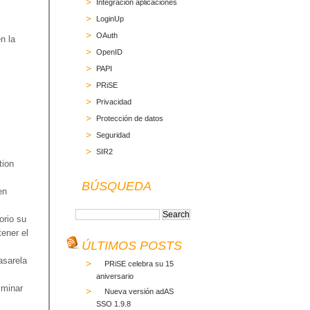
Integración aplicaciones
LoginUp
OAuth
n la
OpenID
PAPI
PRiSE
Privacidad
Protección de datos
Seguridad
SIR2
tion
BÚSQUEDA
en
orio su
ener el
ÚLTIMOS POSTS
asarela
PRiSE celebra su 15
aniversario
iminar
Nueva versión adAS
SSO 1.9.8