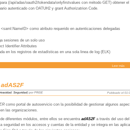
 para (/api/adas/oauth2/tokendata/onlyfirstvalues con método GET) obtener el
suario autenticado con OATUH2 y grant Authorizatrion Code.
o <saml:NameID> como atributo requerido en autenticaciones delegadas
a sesiones de un solo uso
t Identifier Attributes
da en los registros de estadísticas en una sola linea de log (ELK)
Leer más
 adAS2F
rivacidad
,
Seguridad
) por PRiSE
Publicado el 01
ER
como portal de autoservicio con la posibilidad de gestionar algunos aspec
s en las organizaciones.
 de diferentes módulos, entre ellos se encuentra
adAS2F
a través del uso del
la seguridad en los accesos y cuentas de la entidad y se integra en las aplic