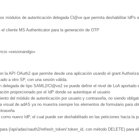
los módulos de autenticación delegada Cl@ve que permita deshabilitar IdPs e
 el cliente MS Authenticator para la generación de OTP
vicio «sesionandgo»
en la API OAuth2 que permite desde una aplicación usando el grant Authoriza
icado a otro SP, con una sesión válida.
n delegada de tipo SAML2/Cl@ve2 se puede definir el nivel de LoA aportado 
ación proporcionado por el IdP donde se autentique el usuario
nto del módulo de autenticación por usuario y contraseña, no siendo obligat
ma visual de adAS ya no muestra siempre los elementos de formulario para obt
ontraseña
como nuevo IdP, el cual puede ser deshabilitado en las peticiones hacia la p
I para (/api/adas/oauth2/refresh_token/:token_id, con método DELETE) para el