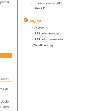
 primer
Nueva versión adAS
SSO 1.9.7
META
Acceder
RSS
de las entradas
RSS
de los comentarios
WordPress.org
-09-2023
tos de
 Doble
aciones