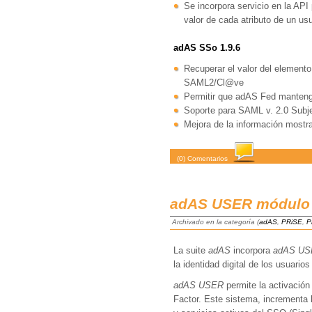
Se incorpora servicio en la API
valor de cada atributo de un u
adAS SSo 1.9.6
Recuperar el valor del element
SAML2/Cl@ve
Permitir que adAS Fed manteng
Soporte para SAML v. 2.0 Subjec
Mejora de la información mostra
(0) Comentarios
adAS USER módulo
Archivado en la categoría (
adAS
,
PRiSE
,
P
La suite
adAS
incorpora
adAS US
la identidad digital de los usuario
adAS USER
permite la activación
Factor. Este sistema, incrementa 