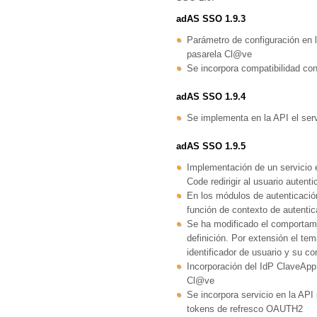
adAS SSO 1.9.3
Parámetro de configuración en 
pasarela Cl@ve
Se incorpora compatibilidad con
adAS SSO 1.9.4
Se implementa en la API el ser
adAS SSO 1.9.5
Implementación de un servicio 
Code redirigir al usuario autent
En los módulos de autenticació
función de contexto de autentic
Se ha modificado el comportamie
definición. Por extensión el te
identificador de usuario y su c
Incorporación del IdP ClaveApp 
Cl@ve
Se incorpora servicio en la AP
tokens de refresco OAUTH2