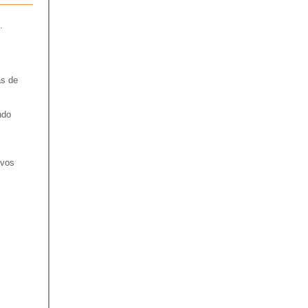
.
as de
ndo
evos