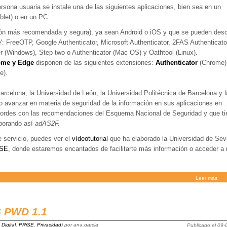
ersona usuaria se instale una de las siguientes aplicaciones, bien sea en un
blet) o en un PC:
ón más recomendada y segura), ya sean Android o iOS y que se pueden desc
e': FreeOTP, Google Authenticator, Microsoft Authenticator, 2FAS Authenticato
(Windows), Step two o Authenticator (Mac OS) y Oathtool (Linux).
me y Edge
disponen de las siguientes extensiones:
Authenticator
(Chrome)
e).
arcelona, la Universidad de León, la Universidad Politécnica de Barcelona y l
do avanzar en materia de seguridad de la información en sus aplicaciones en
cordes con las recomendaciones del Esquema Nacional de Seguridad y que ti
orporando así
adAS2F.
 servicio, puedes ver el
vídeotutorial
que ha elaborado la Universidad de Sevi
iSE
, donde estaremos encantados de facilitarte más información o acceder a 
Leer más
S PWD 1.1
 Digital
,
PRiSE
,
Privacidad
) por ana.garcia
Publicado el 09