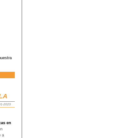
nuestra
LLA
-01-2023
cas en
un
e a