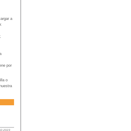
argar a
r.
;
a
ene por
lla o
nuestra
-02-2023