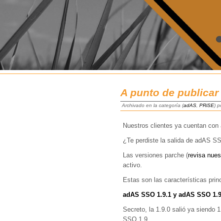
A punto de publicar
Archivado en la categoría (
adAS
,
PRiSE
) 
Nuestros clientes ya cuentan co
¿Te perdiste la salida de adAS S
Las versiones parche (
revisa nues
activo.
Estas son las características princ
adAS SSO 1.9.1 y adAS SSO 1.9
Secreto, la 1.9.0 salió ya siendo 
SSO 1.9.