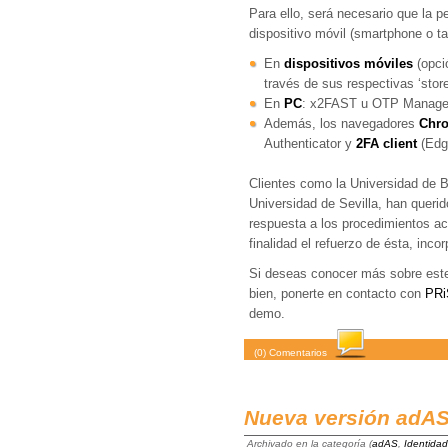
Para ello, será necesario que la p
dispositivo móvil (smartphone o ta
En
dispositivos móviles
(opci
través de sus respectivas ‘stor
En
PC
: x2FAST u OTP Manager 
Además, los navegadores
Chro
Authenticator y
2FA client
(Edg
Clientes como la Universidad de B
Universidad de Sevilla, han queri
respuesta a los procedimientos a
finalidad el refuerzo de ésta, inc
Si deseas conocer más sobre este
bien, ponerte en contacto con
PR
demo.
(0) Comentarios
Nueva versión adA
Archivado en la categoría (
adAS
,
Identidad