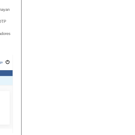
 hayan
 OTP
radores