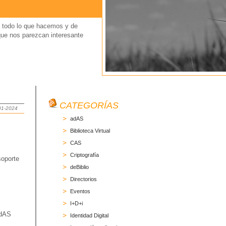
 todo lo que hacemos y de
que nos parezcan interesante
CATEGORÍAS
-01-2024
adAS
Biblioteca Virtual
CAS
Criptografía
soporte
deBiblio
Directorios
Eventos
I+D+i
adAS
Identidad Digital