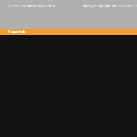
Gracias por confiar en nosotros
Hotfix ya disponible en adAS SSO 1.
Mapa web