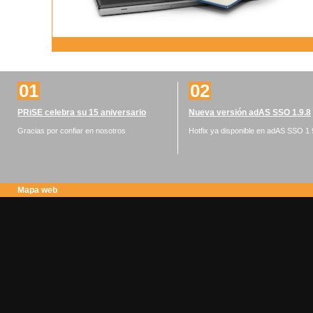
01
02
PRiSE celebra su 15 aniversario
Nueva versión adAS SSO 1.9.8
Gracias por confiar en nosotros
Hotfix ya disponible en adAS SSO 1.
Mapa web